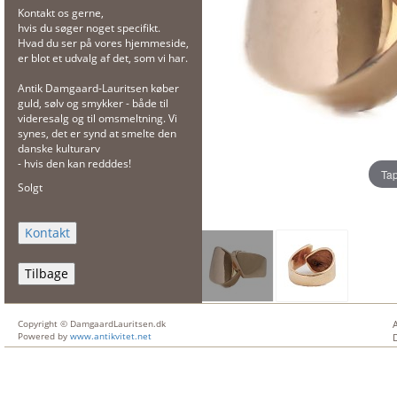
Kontakt os gerne,
hvis du søger noget specifikt.
Hvad du ser på vores hjemmeside,
er blot et udvalg af det, som vi har.
Antik Damgaard-Lauritsen køber
guld, sølv og smykker - både til
videresalg og til omsmeltning. Vi
synes, det er synd at smelte den
danske kulturarv
- hvis den kan redddes!
Tap
Solgt
Tilbage
Copyright © DamgaardLauritsen.dk
Powered by
www.antikvitet.net