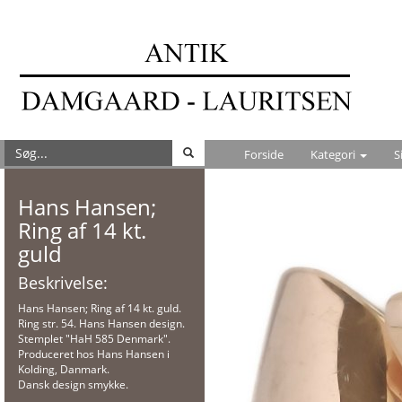
Forside
Kategori
S
Hans Hansen;
Ring af 14 kt.
guld
Beskrivelse:
Hans Hansen; Ring af 14 kt. guld.
Ring str. 54. Hans Hansen design.
Stemplet "HaH 585 Denmark".
Produceret hos Hans Hansen i
Kolding, Danmark.
Dansk design smykke.