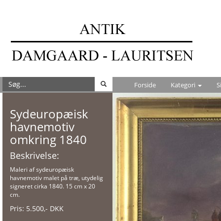
Forside
Kategori
S
Sydeuropæisk
havnemotiv
omkring 1840
Beskrivelse:
Maleri af sydeuropæisk
havnemotiv malet på træ, utydelig
signeret cirka 1840. 15 cm x 20
cm.
Pris:
5.500
,-
DKK