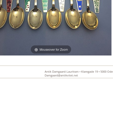
Mouseover for Zoom
Antik Damgaard-Lauritsen • Klaregade 19 • 5000 Oden
Damgaard@antikvitet.net