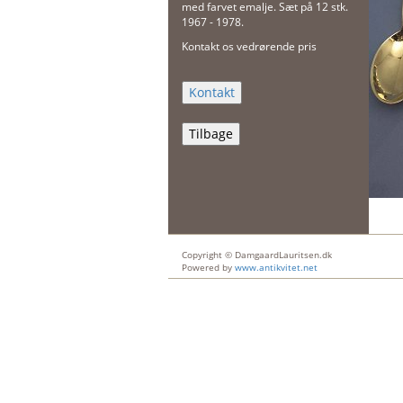
med farvet emalje. Sæt på 12 stk.
1967 - 1978.
Kontakt os vedrørende pris
Tilbage
Copyright © DamgaardLauritsen.dk
Powered by
www.antikvitet.net