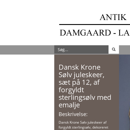
Dansk Krone
Sølv juleskeer,
sæt på 12, af
forgyldt
sterlingsølv med
emalje
Beskrivelse:
Dansk Krone Sølv juleskeer af
forgyldt sterlingsølv, dekoreret