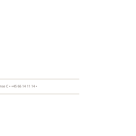
se C • +45 66 14 11 14 •