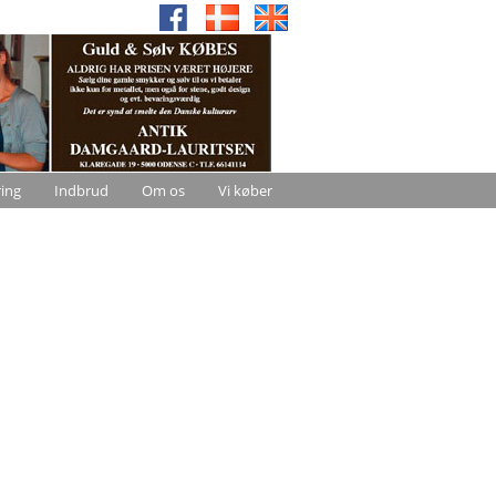
ring
Indbrud
Om os
Vi køber