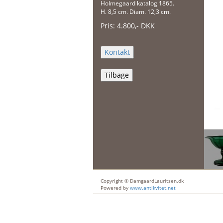
Holmegaard katalog 1865.
H. 8,5 cm. Diam. 12,3 cm.
Pris:
4.800
,-
DKK
Tilbage
Copyright © DamgaardLauritsen.dk
Powered by
www.antikvitet.net