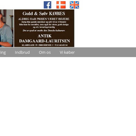
ring
Indbrud
Om os
Vi køber