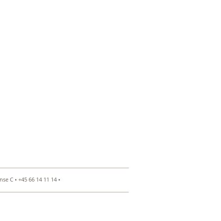
se C • +45 66 14 11 14 •