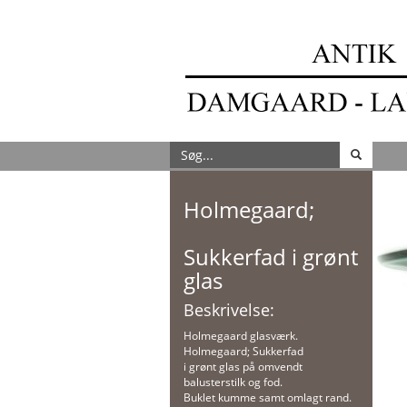
Holmegaard;
Sukkerfad i grønt
glas
Beskrivelse:
Holmegaard glasværk.
Holmegaard; Sukkerfad
i grønt glas på omvendt
balusterstilk og fod.
Buklet kumme samt omlagt rand.