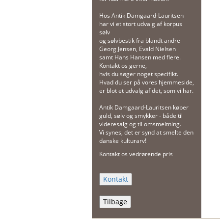
Hos Antik Damgaard-Lauritsen
har vi et stort udvalg af korpus
sølv
og sølvbestik fra blandt andre
Georg Jensen, Evald Nielsen
samt Hans Hansen med flere.
Kontakt os gerne,
hvis du søger noget specifikt.
Hvad du ser på vores hjemmeside,
er blot et udvalg af det, som vi har.
Antik Damgaard-Lauritsen køber
guld, sølv og smykker - både til
videresalg og til omsmeltning.
Vi synes, det er synd at smelte den
danske kulturarv!
Kontakt os vedrørende pris
Tilbage