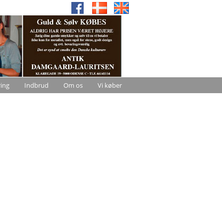
ring
Indbrud
Om os
Vi køber