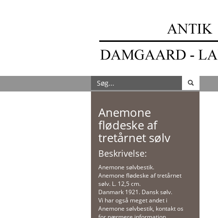
Anemone
flødeske af
tretårnet sølv
Beskrivelse:
Anemone sølvbestik.
Anemone flødeske af tretårnet
sølv. L. 12,5 cm.
Danmark 1921. Dansk sølv.
Vi har også meget andet i
Anemone sølvbestik, kontakt os
for nærmere information.