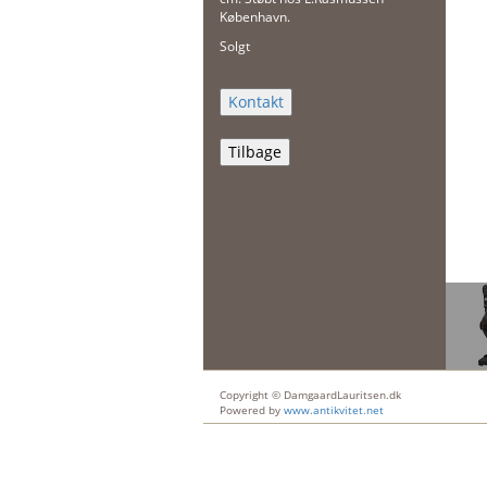
København.
Solgt
Tilbage
Copyright © DamgaardLauritsen.dk
Powered by
www.antikvitet.net