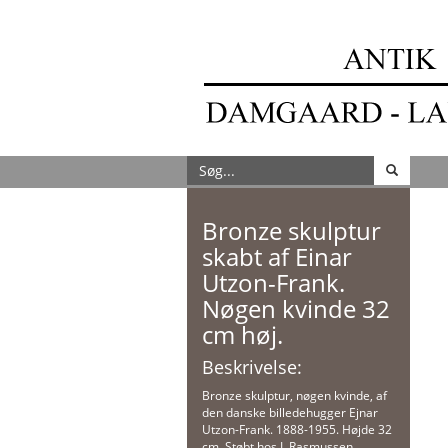
Bronze skulptur
skabt af Einar
Utzon-Frank.
Nøgen kvinde 32
cm høj.
Beskrivelse:
Bronze skulptur, nøgen kvinde, af
den danske billedehugger Ejnar
Utzon-Frank. 1888-1955. Højde 32
cm. Støbt hos L.Rasmussen