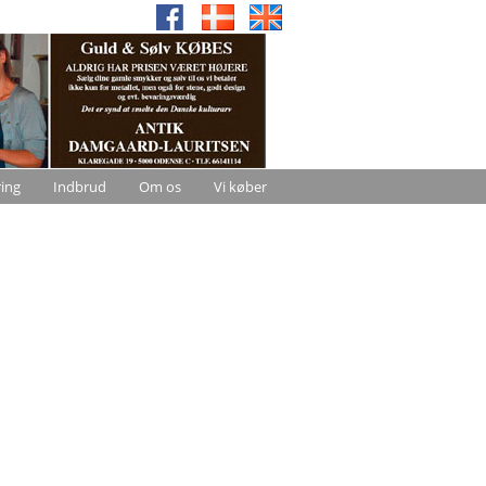
ring
Indbrud
Om os
Vi køber