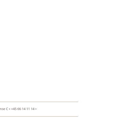
se C • +45 66 14 11 14 •