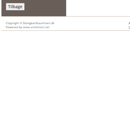
Tilbage
Copyright © DamgaardLauritsen.dk
Powered by
www.antikvitet.net