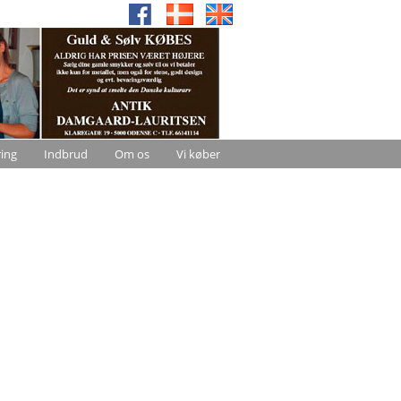
ring
Indbrud
Om os
Vi køber