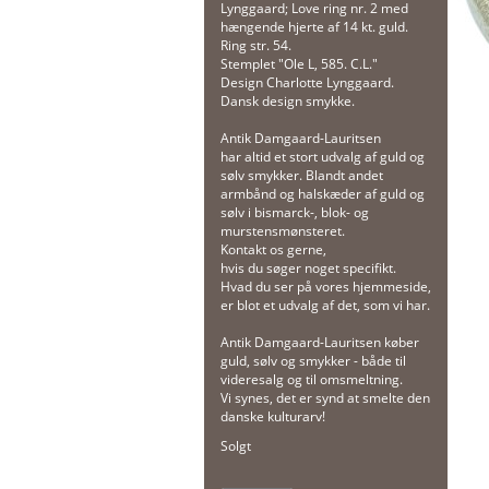
Lynggaard; Love ring nr. 2 med
hængende hjerte af 14 kt. guld.
Ring str. 54.
Stemplet "Ole L, 585. C.L."
Design Charlotte Lynggaard.
Dansk design smykke.
Antik Damgaard-Lauritsen
har altid et stort udvalg af guld og
sølv smykker. Blandt andet
armbånd og halskæder af guld og
sølv i bismarck-, blok- og
murstensmønsteret.
Kontakt os gerne,
hvis du søger noget specifikt.
Hvad du ser på vores hjemmeside,
er blot et udvalg af det, som vi har.
Antik Damgaard-Lauritsen køber
guld, sølv og smykker - både til
videresalg og til omsmeltning.
Vi synes, det er synd at smelte den
danske kulturarv!
Solgt