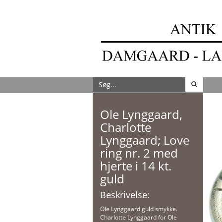
Ole Lynggaard,
Charlotte
Lynggaard; Love
ring nr. 2 med
hjerte i 14 kt.
guld
Beskrivelse:
Ole Lynggaard guld smykke.
Charlotte Lynggaard for Ole