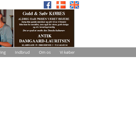
ring
Indbrud
Om os
Vi køber