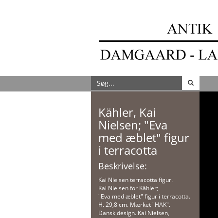
Kähler, Kai
Nielsen; "Eva
med æblet" figur
i terracotta
Beskrivelse:
Kai Nielsen terracotta figur.
Kai Nielsen for Kähler;
"Eva med æblet" figur i terracotta.
H. 29,8 cm. Mærket "HAK".
Dansk design. Kai Nielsen,