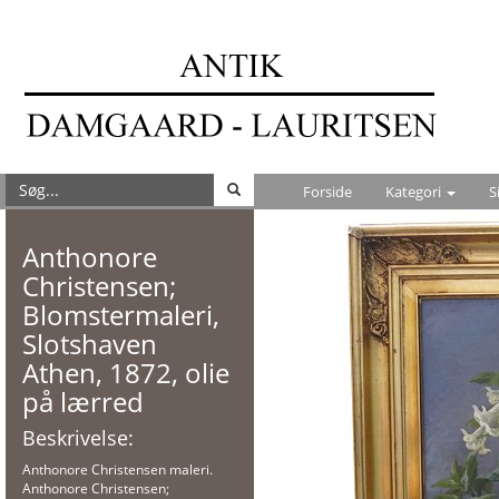
Forside
Kategori
S
Anthonore
Christensen;
Blomstermaleri,
Slotshaven
Athen, 1872, olie
på lærred
Beskrivelse:
Anthonore Christensen maleri.
Anthonore Christensen;