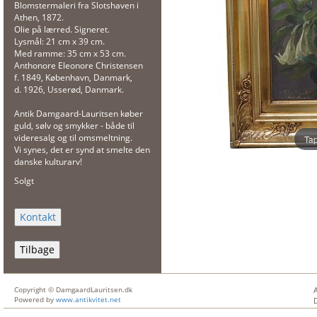
Blomstermaleri fra Slotshaven i
Athen, 1872.
Olie på lærred. Signeret.
Lysmål: 21 cm x 39 cm.
Med ramme: 35 cm x 53 cm.
Anthonore Eleonore Christensen
f. 1849, København, Danmark,
d. 1926, Usserød, Danmark.
Antik Damgaard-Lauritsen køber
guld, sølv og smykker - både til
videresalg og til omsmeltning.
Tap
Vi synes, det er synd at smelte den
danske kulturarv!
Solgt
Tilbage
Copyright © DamgaardLauritsen.dk
Powered by
www.antikvitet.net