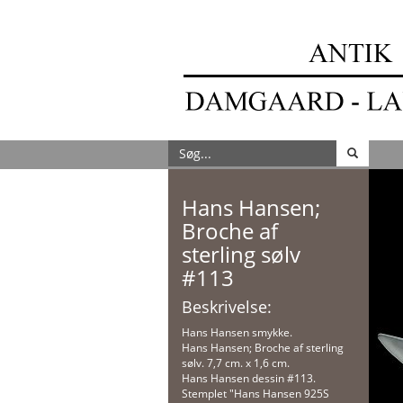
Hans Hansen;
Broche af
sterling sølv
#113
Beskrivelse:
Hans Hansen smykke.
Hans Hansen; Broche af sterling
sølv. 7,7 cm. x 1,6 cm.
Hans Hansen dessin #113.
Stemplet "Hans Hansen 925S