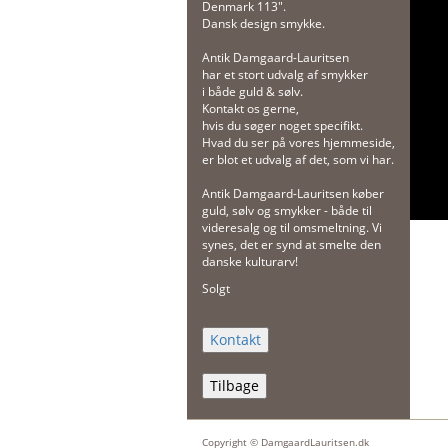
Denmark 113".
Dansk design smykke.
Antik Damgaard-Lauritsen
har et stort udvalg af smykker
i både guld & sølv.
Kontakt os gerne,
hvis du søger noget specifikt.
Hvad du ser på vores hjemmeside,
er blot et udvalg af det, som vi har.
Antik Damgaard-Lauritsen køber
guld, sølv og smykker - både til
videresalg og til omsmeltning. Vi
synes, det er synd at smelte den
danske kulturarv!
Solgt
Tilbage
Copyright © DamgaardLauritsen.dk