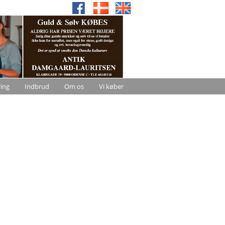
ring
Indbrud
Om os
Vi køber