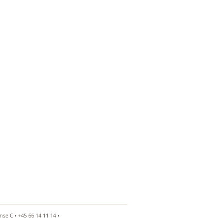
se C • +45 66 14 11 14 •