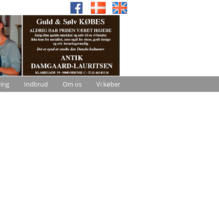
ring
Indbrud
Om os
Vi køber