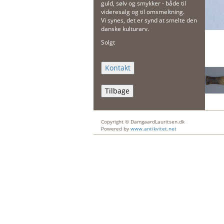
guld, sølv og smykker - både til
videresalg og til omsmeltning.
Vi synes, det er synd at smelte den
danske kulturarv.
Solgt
Tilbage
Copyright © DamgaardLauritsen.dk
Powered by
www.antikvitet.net