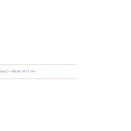
se C • +45 66 14 11 14 •