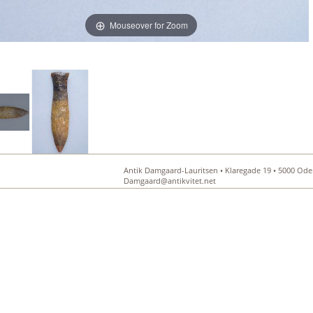
Mouseover for Zoom
Antik Damgaard-Lauritsen • Klaregade 19 • 5000 Oden
Damgaard@antikvitet.net