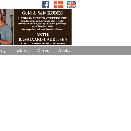
ring
Indbrud
Om os
Vi køber