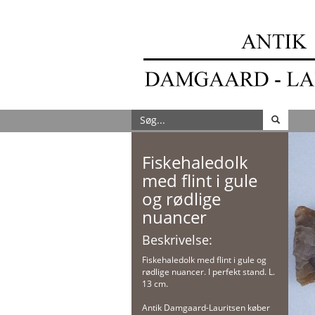
Fiskehaledolk
med flint i gule
og rødlige
nuancer
Beskrivelse:
Fiskehaledolk med flint i gule og
rødlige nuancer. I perfekt stand. L.
13 cm.
Antik Damgaard-Lauritsen køber