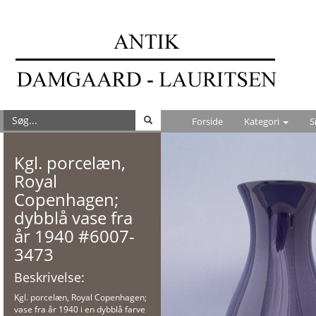
Forside
Kategori
S
Kgl. porcelæn,
Royal
Copenhagen;
dybblå vase fra
år 1940 #6007-
3473
Beskrivelse:
Kgl. porcelæn, Royal Copenhagen;
vase fra år 1940 i en dybblå farve