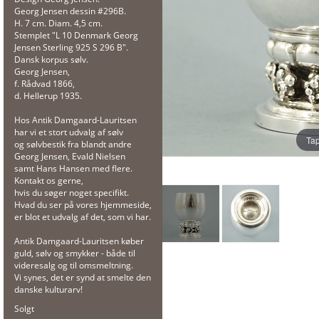
Georg Jensen dessin #296B.
H. 7 cm. Diam. 4,5 cm.
Stemplet "L 10 Denmark Georg
Jensen Sterling 925 S 296 B".
Dansk korpus sølv.
Georg Jensen,
f. Rådvad 1866,
d. Hellerup 1935.
Hos Antik Damgaard-Lauritsen
har vi et stort udvalg af sølv
Tap
og sølvbestik fra blandt andre
Georg Jensen, Evald Nielsen
samt Hans Hansen med flere.
Kontakt os gerne,
hvis du søger noget specifikt.
Hvad du ser på vores hjemmeside,
er blot et udvalg af det, som vi har.
Antik Damgaard-Lauritsen køber
guld, sølv og smykker - både til
videresalg og til omsmeltning.
Vi synes, det er synd at smelte den
danske kulturarv!
Solgt