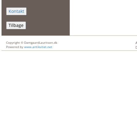
Tilbage
Copyright © DamgaardLauritsen.dk
Powered by
www.antikvitet.net