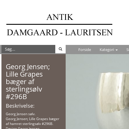
Forside
Kategori
S
Georg Jensen;
Lille Grapes
bæger af
sterlingsølv
#296B
Beskrivelse:
Georg Jensen sølv.
Georg Jensen; Lille Grapes bæger
af hamret sterlingsølv #296B.
Design Georg Jensen.