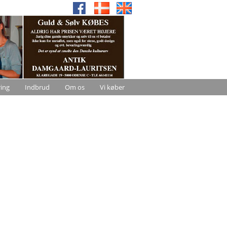
ring
Indbrud
Om os
Vi køber