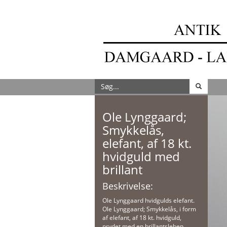
Ole Lynggaard;
Smykkelås,
elefant, af 18 kt.
hvidguld med
brillant
Beskrivelse:
Ole Lynggaard hvidgulds elefant.
Ole Lynggaard; Smykkelås, i form
af elefant, af 18 kt. hvidguld,
prydet med en brillantsleben