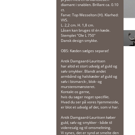
diamant i snablen. Brillant ca. 0.10
ct.
Farve: Top Wesselton (H). Klarhed:
VVS.
L. 2,2 cm. H. 1,8 cm.
Låsen kan bruges til én kæde.
Stemplet "Ole L 750"
Dansk design smykke.
OBS: Kæden sælges separat!
Antik Damgaard-Lauritsen
har altid et stort udvalg af guld og
sølv smykker. Blandt andet
armbånd og halskæder af guld og
sølv i bismarck-, blok- og
murstensmønsteret.
Kontakt os gerne,
hvis du søger noget specifikt.
Hvad du ser på vores hjemmeside,
er blot et udvalg af det, som vi har.
Antik Damgaard-Lauritsen køber
guld, sølv og smykker - både til
videresalg og til omsmeltning.
Vi synes, det er synd at smelte den