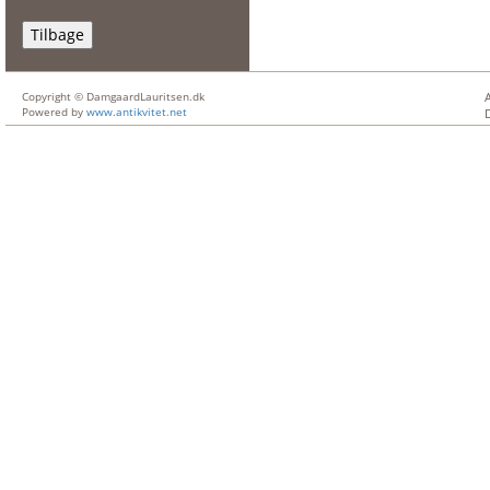
Tilbage
Copyright © DamgaardLauritsen.dk
Powered by
www.antikvitet.net