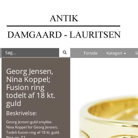
Forside
Kategori
S
Georg Jensen,
Nina Koppel;
Fusion ring
todelt af 18 kt.
guld
Beskrivelse:
Georg Jensen guld smykke.
Nina Koppel for Georg Jensen;
Todelt fusion ring af 18 kt. guld.
Ring str. 57.