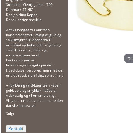
Stemplet "Georg Jensen 750
Denmark 57 NK".
Design Nina Koppel.
Dansk design smykke.
Antik Damgaard-Lauritsen
har altid et stort udvalg af guld og
sølv smykker. Blandt andet
armbånd og halskæder af guld og
sølv i bismarck-, blok- og
murstensmønsteret.
Tap
Kontakt os gerne,
hvis du søger noget specifikt.
Hvad du ser på vores hjemmeside,
er blot et udvalg af det, som vi har.
Antik Damgaard-Lauritsen køber
guld, sølv og smykker - både til
videresalg og til omsmeltning.
Vi synes, det er synd at smelte den
danske kulturarv!
Solgt