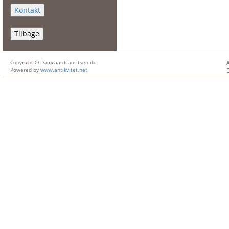
Tilbage
Copyright © DamgaardLauritsen.dk
Powered by
www.antikvitet.net