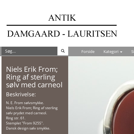
Forside
Kategori
S
Niels Erik From;
Ring af sterling
sølv med carneol
Beskrivelse:
N. E. From sølvsmykke.
Niels Erik From; Ring af sterling
sølv prydet med carneol.
Ring str. 61.
Stemplet "From 925S".
Dansk design sølv smykke.