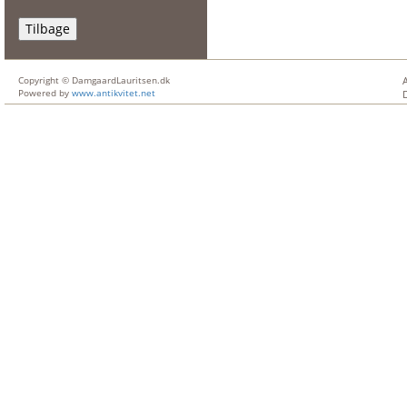
Tilbage
Copyright © DamgaardLauritsen.dk
Powered by
www.antikvitet.net