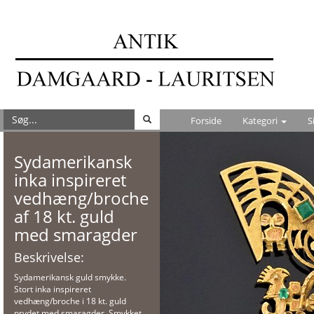
Forside
Kategori
S
Sydamerikansk
inka inspireret
vedhæng/broche
af 18 kt. guld
med smaragder
Beskrivelse:
Sydamerikansk guld smykke.
Stort inka inspireret
vedhæng/broche i 18 kt. guld
prydet med smaragder. Smykket