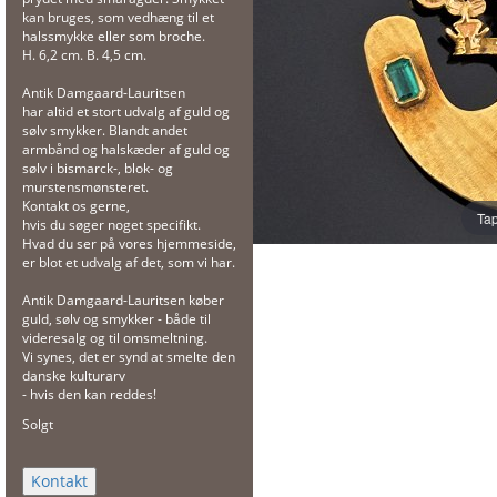
kan bruges, som vedhæng til et
halssmykke eller som broche.
H. 6,2 cm. B. 4,5 cm.
Antik Damgaard-Lauritsen
har altid et stort udvalg af guld og
sølv smykker. Blandt andet
armbånd og halskæder af guld og
sølv i bismarck-, blok- og
murstensmønsteret.
Kontakt os gerne,
Tap
hvis du søger noget specifikt.
Hvad du ser på vores hjemmeside,
er blot et udvalg af det, som vi har.
Antik Damgaard-Lauritsen køber
guld, sølv og smykker - både til
videresalg og til omsmeltning.
Vi synes, det er synd at smelte den
danske kulturarv
- hvis den kan reddes!
Solgt