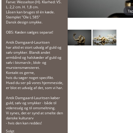
Farve: Wesselton (H). Klarhed: VS.
L. 2,2 cm. H. 1,8 cm.
Tap
Låsen kan bruges til én kæde.
Stemplet "Ole L 585"
Dansk design smykke.
OBS: Kæden sælges separat!
Antik Damgaard-Lauritsen
har altid et stort udvalg af guld og
sølv smykker. Blandt andet
armbånd og halskæder af guld og
sølv i bismarck-, blok- og
murstensmønsteret.
Kontakt os gerne,
hvis du søger noget specifikt.
Hvad du ser på vores hjemmeside,
er blot et udvalg af det, som vi har.
Antik Damgaard-Lauritsen køber
guld, sølv og smykker - både til
videresalg og til omsmeltning.
Vi synes, det er synd at smelte den
danske kulturarv
- hvis den kan reddes!
Solgt