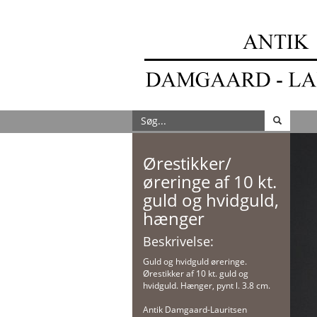
Ørestikker/
øreringe af 10 kt.
guld og hvidguld,
hænger
Beskrivelse:
Guld og hvidguld øreringe.
Ørestikker af 10 kt. guld og
hvidguld. Hænger, pynt l. 3.8 cm.
Antik Damgaard-Lauritsen