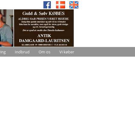
ring
Indbrud
Om os
Vi køber