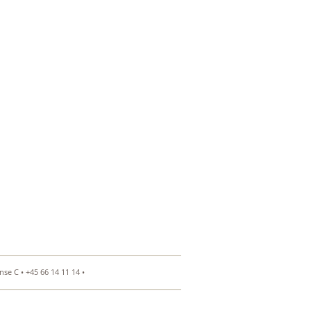
se C • +45 66 14 11 14 •