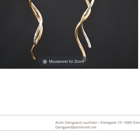
Mouseover for Zoom
Antik Damgaard-Lauritsen • Klaregade 19 • 5000 Oden
Damgaard@antikvitet.net