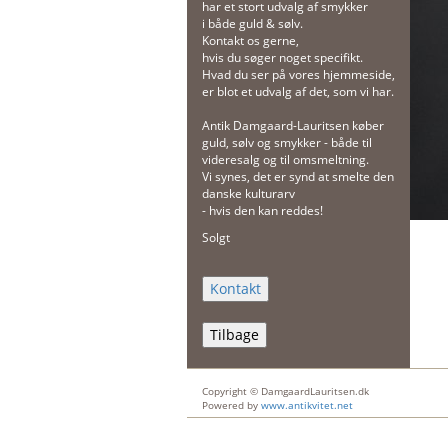
har et stort udvalg af smykker
i både guld & sølv.
Kontakt os gerne,
hvis du søger noget specifikt.
Hvad du ser på vores hjemmeside,
er blot et udvalg af det, som vi har.
Antik Damgaard-Lauritsen køber
guld, sølv og smykker - både til
videresalg og til omsmeltning.
Vi synes, det er synd at smelte den
danske kulturarv
- hvis den kan reddes!
Solgt
Tilbage
Copyright © DamgaardLauritsen.dk
Powered by
www.antikvitet.net