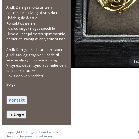
Antik Damgaard-Lauritsen
har et stort udvalg af smykker
i både guld & sølv.
Kontakt os gerne,
hvis du søger noget specifikt.
Hvad du ser på vores hjemmeside,
er blot et udvalg af det, som vi har.
Antik Damgaard-Lauritsen køber
guld, sølv og smykker - både til
videresalg og til omsmeltning.
Tap
Vi synes, det er synd at smelte den
danske kulturarv
- hvis den kan reddes!
Solgt
Tilbage
Copyright © DamgaardLauritsen.dk
Powered by
www.antikvitet.net