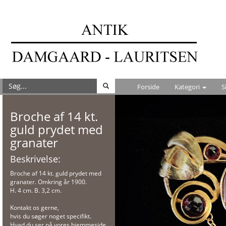
Forside
Kategori
S
Broche af 14 kt.
guld prydet med
granater
Beskrivelse:
Broche af 14 kt. guld prydet med
granater. Omkring år 1900.
H. 4 cm. B. 3,2 cm.
Kontakt os gerne,
hvis du søger noget specifikt.
Hvad du ser på vores hjemmeside,