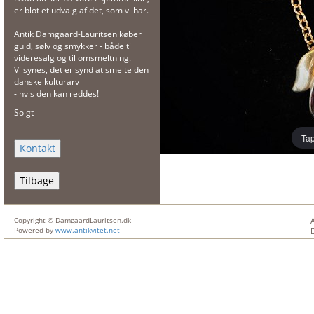
er blot et udvalg af det, som vi har.
Antik Damgaard-Lauritsen køber
guld, sølv og smykker - både til
videresalg og til omsmeltning.
Vi synes, det er synd at smelte den
danske kulturarv
- hvis den kan reddes!
Solgt
Tap
Tilbage
Copyright © DamgaardLauritsen.dk
Powered by
www.antikvitet.net