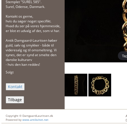
Stemplet "SUREL 585".
Surel, Odense, Danmark.
Kontakt os gerne,
hvis du søger noget specifikt.
Hvad du ser på vores hjemmeside,
er blot et udvalg af det, som vi har.
Antik Damgaard-Lauritsen køber
guld, sølv og smykker - både til
videresalg og til omsmeltning. Vi
synes, det er synd at smelte den
Tap
danske kulturarv
- hvis den kan reddes!
Solgt
Tilbage
Copyright © DamgaardLauritsen.dk
Powered by
www.antikvitet.net