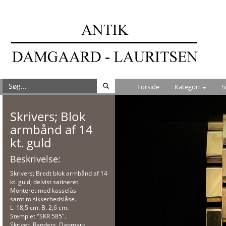
Forside
Kategori
S
Skrivers; Blok
armbånd af 14
kt. guld
Beskrivelse:
Skrivers; Bredt blok armbånd af 14
kt. guld, delvist satineret.
Monteret med kasselås
samt to sikkerhedslåse.
L. 18,5 cm. B. 2,6 cm.
Stemplet "SKR 585".
Skriver, Randers, Danmark.