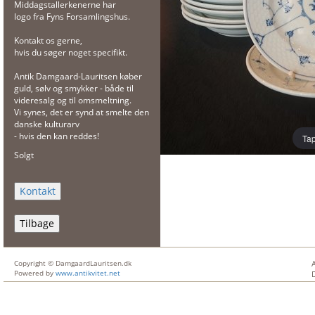
Middagstallerkenerne har
logo fra Fyns Forsamlingshus.
Kontakt os gerne,
hvis du søger noget specifikt.
Antik Damgaard-Lauritsen køber
guld, sølv og smykker - både til
videresalg og til omsmeltning.
Vi synes, det er synd at smelte den
danske kulturarv
- hvis den kan reddes!
Tap
Solgt
Tilbage
Copyright © DamgaardLauritsen.dk
Powered by
www.antikvitet.net