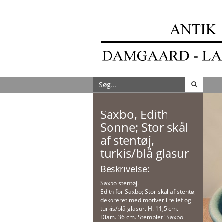
Saxbo, Edith
Sonne; Stor skål
af stentøj,
turkis/blå glasur
Beskrivelse:
Saxbo stentøj.
Edith for Saxbo; Stor skål af stentøj
dekoreret med motiver i relief og
turkis/blå glasur. H. 11,5 cm.
Diam. 36 cm. Stemplet "Saxbo