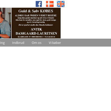
ring
Indbrud
Om os
Vi køber