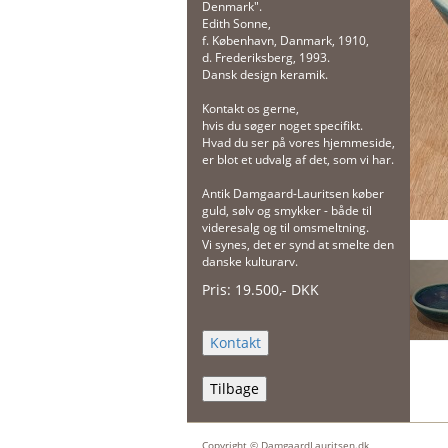
Denmark".
Edith Sonne,
f. København, Danmark, 1910,
d. Frederiksberg, 1993.
Dansk design keramik.
Kontakt os gerne,
hvis du søger noget specifikt.
Hvad du ser på vores hjemmeside,
er blot et udvalg af det, som vi har.
Antik Damgaard-Lauritsen køber
guld, sølv og smykker - både til
videresalg og til omsmeltning.
Vi synes, det er synd at smelte den
danske kulturarv.
Pris:
19.500
,-
DKK
Tilbage
Copyright © DamgaardLauritsen.dk