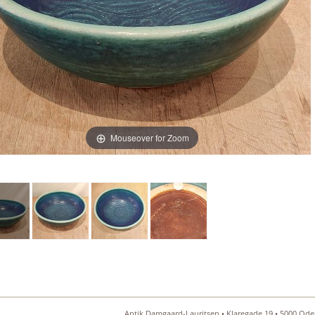
Mouseover for Zoom
Antik Damgaard-Lauritsen • Klaregade 19 • 5000 Oden