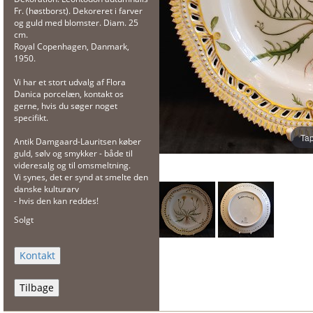
Fr. (høstborst). Dekoreret i farver
og guld med blomster. Diam. 25
cm.
Royal Copenhagen, Danmark,
1950.
Vi har et stort udvalg af Flora
Danica porcelæn, kontakt os
gerne, hvis du søger noget
specifikt.
Tap
Antik Damgaard-Lauritsen køber
guld, sølv og smykker - både til
videresalg og til omsmeltning.
Vi synes, det er synd at smelte den
danske kulturarv
- hvis den kan reddes!
Solgt
Tilbage