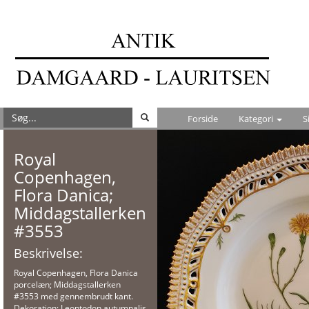
Forside
Kategori
S
Royal
Copenhagen,
Flora Danica;
Middagstallerken
#3553
Beskrivelse:
Royal Copenhagen, Flora Danica
porcelæn; Middagstallerken
#3553 med gennembrudt kant.
Dekoration: Leontodon autumnalis