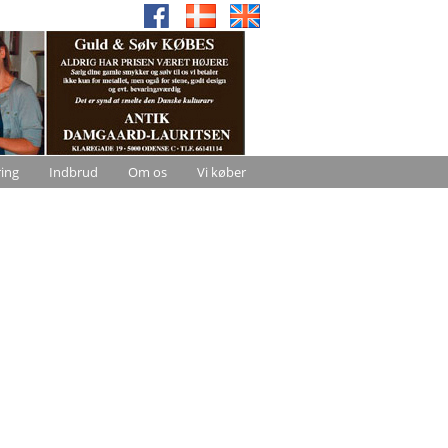
ring
Indbrud
Om os
Vi køber