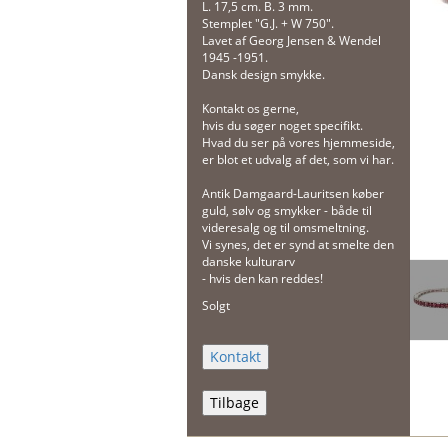
L. 17,5 cm. B. 3 mm.
Stemplet "G.J. + W 750".
Lavet af Georg Jensen & Wendel
1945 -1951.
Dansk design smykke.
Kontakt os gerne,
hvis du søger noget specifikt.
Hvad du ser på vores hjemmeside,
er blot et udvalg af det, som vi har.
Antik Damgaard-Lauritsen køber
guld, sølv og smykker - både til
videresalg og til omsmeltning.
Vi synes, det er synd at smelte den
danske kulturarv
- hvis den kan reddes!
Solgt
Tilbage