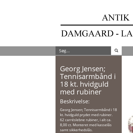
Georg Jensen;
Tennisarmbånd i
18 kt. hvidguld
med rubiner
Beskrivelse:
Georg Jensen; Tennisarmbånd i 18
kt. hvidguld prydet med rubiner.
62 carréslebne rubiner, i alt ca.
8,00 ct. Monteret med kasselås
samt sikkerhedslås.