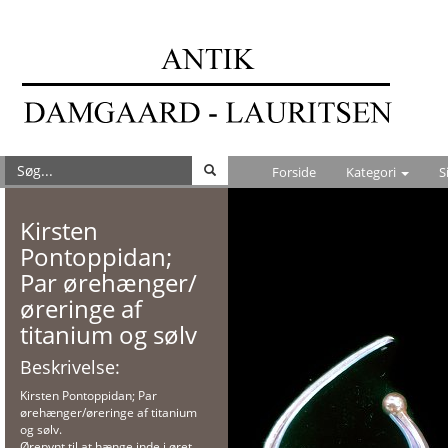
Forside
Kategori
S
Kirsten
Pontoppidan;
Par ørehænger/
øreringe af
titanium og sølv
Beskrivelse:
Kirsten Pontoppidan; Par
ørehænger/øreringe af titanium
og sølv.
Ørepynt til at hænge inde i øret.