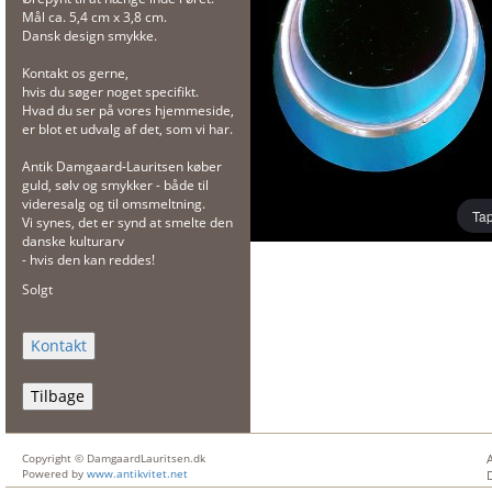
Mål ca. 5,4 cm x 3,8 cm.
Dansk design smykke.
Kontakt os gerne,
hvis du søger noget specifikt.
Hvad du ser på vores hjemmeside,
er blot et udvalg af det, som vi har.
Antik Damgaard-Lauritsen køber
guld, sølv og smykker - både til
videresalg og til omsmeltning.
Tap
Vi synes, det er synd at smelte den
danske kulturarv
- hvis den kan reddes!
Solgt
Tilbage
Copyright © DamgaardLauritsen.dk
Powered by
www.antikvitet.net