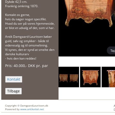
Dybde 42,5 cm.
Frankrig omkring 1870.
Kontakt os gerne,
hvis du søger noget specifikt.
Hvad du ser på vores hjemmeside,
er blot et udvalg af det, som vi har.
Antik Damgaard-Lauritsen køber
guld, sølv og smykker - både til
videresalg og til omsmeltning.
Vi synes, det er synd at smelte den
Tap
danske kulturarv
- hvis den kan reddes!
Pris:
40.000
,-
DKK
pr. par
Tilbage
Copyright © DamgaardLauritsen.dk
Powered by
www.antikvitet.net