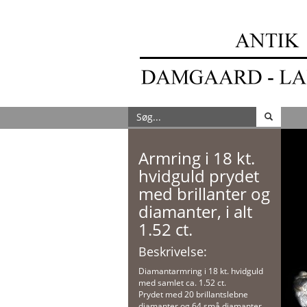
Armring i 18 kt.
hvidguld prydet
med brillanter og
diamanter, i alt
1.52 ct.
Beskrivelse:
Diamantarmring i 18 kt. hvidguld
med samlet ca. 1.52 ct.
Prydet med 20 brillantslebne
diamanter og 64 små diamanter