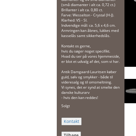
(små diamanter i alt ca. 0,72 ct.)
Brillanter i alt ca. 0,80 ct.
Farve: Wesselton - Crystal (H-J).
Klarhed: VS - SI.
Indvendige mål: ca. 5,6 x 4,6 cm.
Armringen kan åbnes, lukkes med
kasselås samt sikkerhedslås.
Kontakt os gerne,
hvis du søger noget specifikt.
Hvad du ser på vores hjemmeside,
er blot et udvalg af det, som vi har.
Antik Damgaard-Lauritsen køber
guld, sølv og smykker - både til
videresalg og til omsmeltning.
Vi synes, det er synd at smelte den
danske kulturarv
- hvis den kan reddes!
Solgt
Tilbage