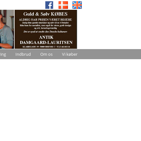
ring
Indbrud
Om os
Vi køber