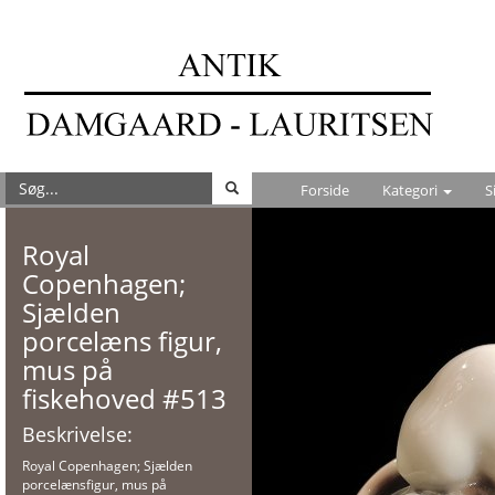
Forside
Kategori
S
Royal
Copenhagen;
Sjælden
porcelæns figur,
mus på
fiskehoved #513
Beskrivelse:
Royal Copenhagen; Sjælden
porcelænsfigur, mus på