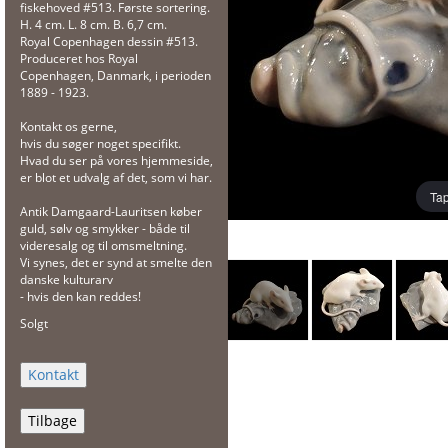
fiskehoved #513. Første sortering.
H. 4 cm. L. 8 cm. B. 6,7 cm.
Royal Copenhagen dessin #513.
Produceret hos Royal
Copenhagen, Danmark, i perioden
1889 - 1923.
Kontakt os gerne,
hvis du søger noget specifikt.
Hvad du ser på vores hjemmeside,
er blot et udvalg af det, som vi har.
Tap
Antik Damgaard-Lauritsen køber
guld, sølv og smykker - både til
videresalg og til omsmeltning.
Vi synes, det er synd at smelte den
danske kulturarv
- hvis den kan reddes!
Solgt
Tilbage