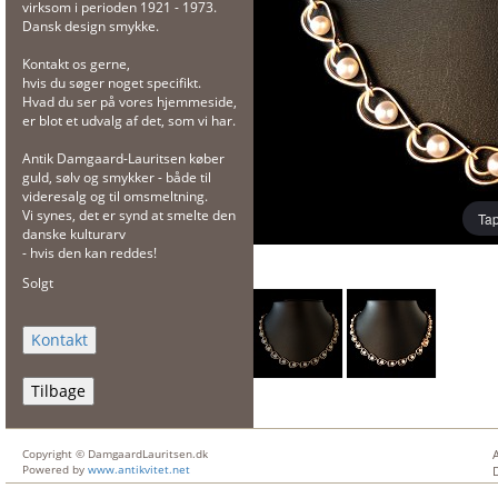
virksom i perioden 1921 - 1973.
Dansk design smykke.
Kontakt os gerne,
hvis du søger noget specifikt.
Hvad du ser på vores hjemmeside,
er blot et udvalg af det, som vi har.
Antik Damgaard-Lauritsen køber
guld, sølv og smykker - både til
videresalg og til omsmeltning.
Vi synes, det er synd at smelte den
Tap
danske kulturarv
- hvis den kan reddes!
Solgt
Tilbage
Copyright © DamgaardLauritsen.dk
Powered by
www.antikvitet.net