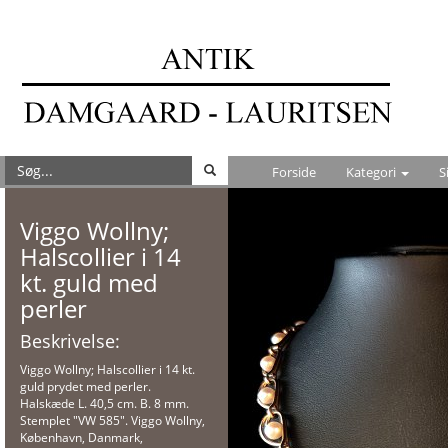
Forside
Kategori
S
Viggo Wollny;
Halscollier i 14
kt. guld med
perler
Beskrivelse:
Viggo Wollny; Halscollier i 14 kt.
guld prydet med perler.
Halskæde L. 40,5 cm. B. 8 mm.
Stemplet "VW 585". Viggo Wollny,
København, Danmark,