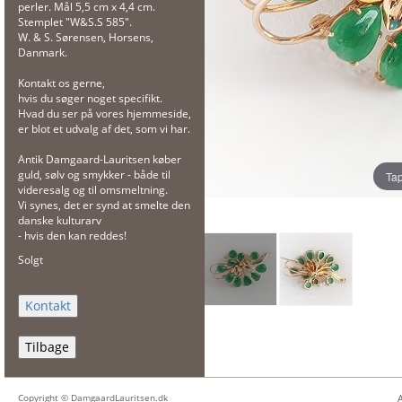
perler. Mål 5,5 cm x 4,4 cm.
Stemplet "W&S.S 585".
W. & S. Sørensen, Horsens,
Danmark.
Kontakt os gerne,
hvis du søger noget specifikt.
Hvad du ser på vores hjemmeside,
er blot et udvalg af det, som vi har.
Antik Damgaard-Lauritsen køber
guld, sølv og smykker - både til
Tap
videresalg og til omsmeltning.
Vi synes, det er synd at smelte den
danske kulturarv
- hvis den kan reddes!
Solgt
Tilbage
Copyright © DamgaardLauritsen.dk