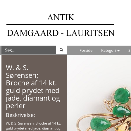
Forside
Kategori
S
W. & S.
Sørensen;
Broche af 14 kt.
guld prydet med
jade, diamant og
perler
Beskrivelse:
W. & S. Sørensen; Broche af 14 kt.
guld prydet med jade, diamant og