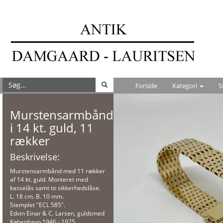
Forside
Kategori
S
Murstensarmbånd
i 14 kt. guld, 11
rækker
Beskrivelse:
Murstensarmbånd med 11 rækker
af 14 kt. guld. Monteret med
kasselås samt to sikkerhedslåse.
L. 18 cm. B. 10 mm.
Stemplet "ECL 585".
Edvin Einar & C. Larsen, guldsmed
København 1946 - 1975.