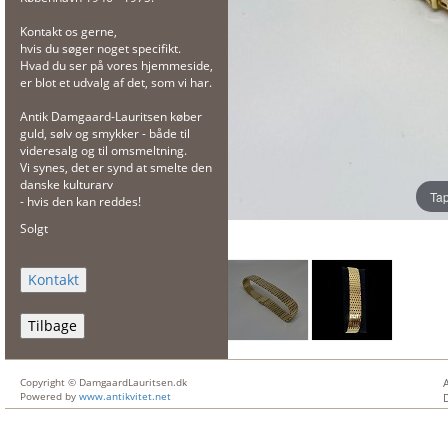
Kontakt os gerne,
hvis du søger noget specifikt.
Hvad du ser på vores hjemmeside,
er blot et udvalg af det, som vi har.
Antik Damgaard-Lauritsen køber
guld, sølv og smykker - både til
videresalg og til omsmeltning.
Vi synes, det er synd at smelte den
danske kulturarv
Tap
- hvis den kan reddes!
Solgt
Tilbage
Copyright © DamgaardLauritsen.dk
Powered by
www.antikvitet.net