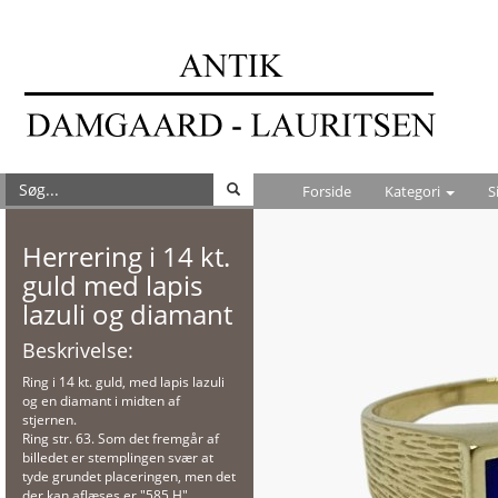
Forside
Kategori
S
Herrering i 14 kt.
guld med lapis
lazuli og diamant
Beskrivelse:
Ring i 14 kt. guld, med lapis lazuli
og en diamant i midten af
stjernen.
Ring str. 63. Som det fremgår af
billedet er stemplingen svær at
tyde grundet placeringen, men det
der kan aflæses er "585 H".