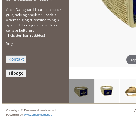
Antik Damgaard-Lauritsen køber
guld, sølv og smykker - både til
videresalg og til omsmeltning. Vi
synes, det er synd at smelte den
danske kulturarv
- hvis den kan redddes!
Solgt
Tap
Tilbage
Copyright © DamgaardLauritsen.dk
Powered by
www.antikvitet.net