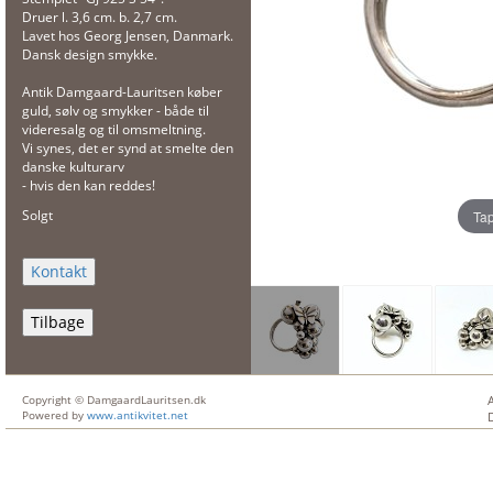
Druer l. 3,6 cm. b. 2,7 cm.
Lavet hos Georg Jensen, Danmark.
Dansk design smykke.
Antik Damgaard-Lauritsen køber
guld, sølv og smykker - både til
videresalg og til omsmeltning.
Vi synes, det er synd at smelte den
danske kulturarv
- hvis den kan reddes!
Solgt
Tap
Tilbage
Copyright © DamgaardLauritsen.dk
Powered by
www.antikvitet.net