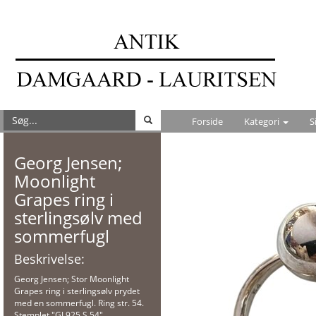
Forside
Kategori
S
Georg Jensen;
Moonlight
Grapes ring i
sterlingsølv med
sommerfugl
Beskrivelse:
Georg Jensen; Stor Moonlight
Grapes ring i sterlingsølv prydet
med en sommerfugl. Ring str. 54.
Stemplet "GJ 925 S 54".