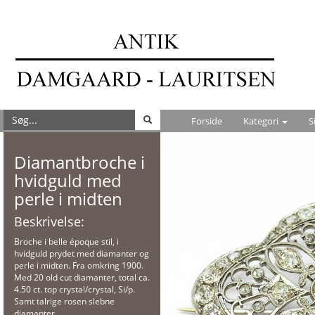
Forside
Kategori
S
Diamantbroche i
hvidguld med
perle i midten
Beskrivelse:
Broche i belle époque stil, i
hvidguld prydet med diamanter og
perle i midten. Fra omkring 1900.
Med 20 old cut diamanter, total ca.
4.50 ct. top crystal/crystal, Si/p.
Samt talrige rosen slebne
diamanter.