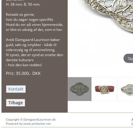
H. 38 mm. B. 50 mm.
Kontakt os gerne,
hvis du søger noget specifikt.
Hvad du ser på vores hjemmeside,
er blot et udvalg af det, som vi har.
Antik Damgaard-Lauritsen køber
guld, sølv og smykker - både til
videresalg og til omsmeltning.
Vi synes, det er synd at smelte den
Tap
danske kulturarv
- hvis den kan reddes!
Pris:
35.000
,-
DKK
Tilbage
Copyright © DamgaardLauritsen.dk
Powered by
www.antikvitet.net