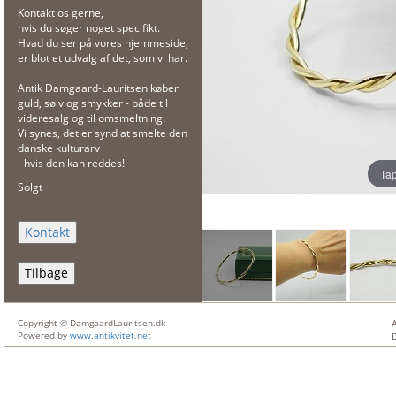
Kontakt os gerne,
hvis du søger noget specifikt.
Hvad du ser på vores hjemmeside,
er blot et udvalg af det, som vi har.
Antik Damgaard-Lauritsen køber
guld, sølv og smykker - både til
videresalg og til omsmeltning.
Vi synes, det er synd at smelte den
danske kulturarv
- hvis den kan reddes!
Tap
Solgt
Tilbage
Copyright © DamgaardLauritsen.dk
Powered by
www.antikvitet.net