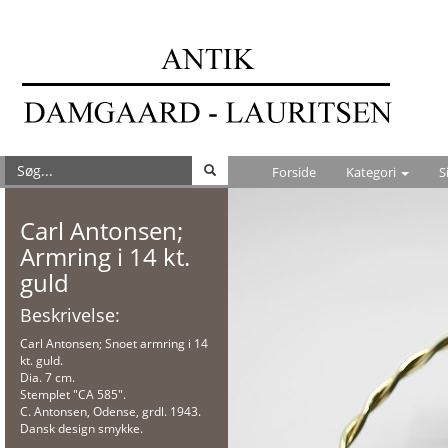
Forside
Kategori
S
Carl Antonsen;
Armring i 14 kt.
guld
Beskrivelse:
Carl Antonsen; Snoet armring i 14
kt. guld.
Dia. 7 cm.
Stemplet "CA 585".
C. Antonsen, Odense, grdl. 1943.
Dansk design smykke.