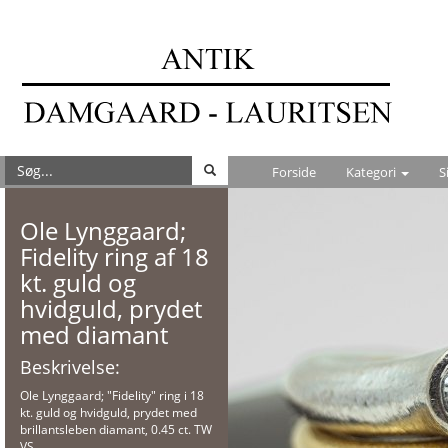
Forside
Kategori
S
Ole Lynggaard;
Fidelity ring af 18
kt. guld og
hvidguld, prydet
med diamant
Beskrivelse:
Ole Lynggaard; "Fidelity" ring i 18
kt. guld og hvidguld, prydet med
brillantsleben diamant, 0.45 ct. TW
VS.