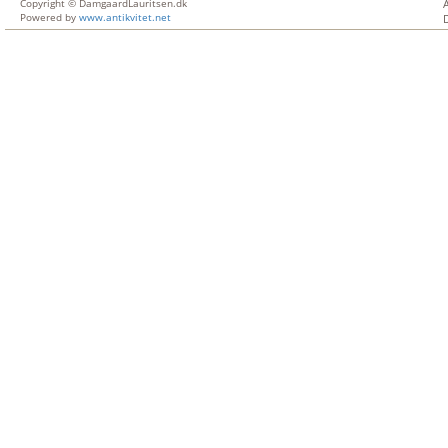
Copyright © DamgaardLauritsen.dk
Powered by
www.antikvitet.net