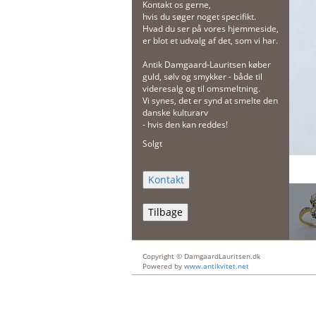
Kontakt os gerne,
hvis du søger noget specifikt.
Hvad du ser på vores hjemmeside,
er blot et udvalg af det, som vi har.
Antik Damgaard-Lauritsen køber
guld, sølv og smykker - både til
videresalg og til omsmeltning.
Vi synes, det er synd at smelte den
danske kulturarv
- hvis den kan reddes!
Solgt
Tilbage
Copyright © DamgaardLauritsen.dk
Powered by
www.antikvitet.net