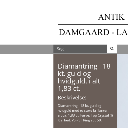
Diamantring i 18
kt. guld og
hvidguld, i alt
1,83 ct.
Beskrivelse:
Diamantring i 18 kt. guld og
hvidguld med to store brillanter, i
alt ca. 1,83 ct. Farve: Top Crystal (I)
Klarhed: VS - SI. Ring str. 50.