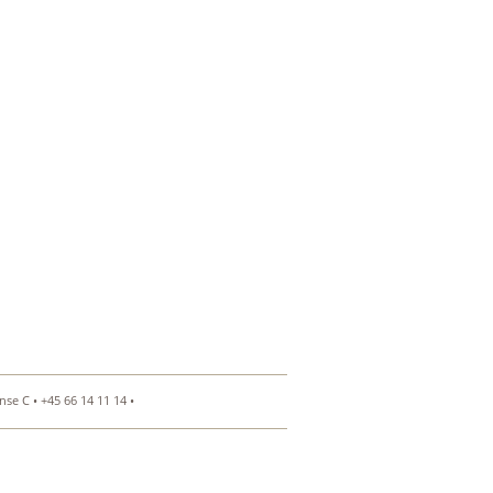
se C • +45 66 14 11 14 •