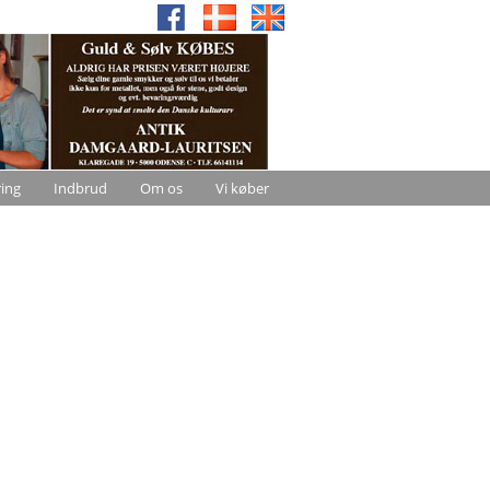
ring
Indbrud
Om os
Vi køber