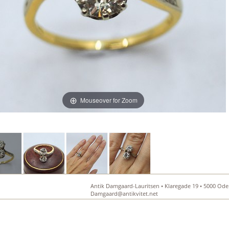
Mouseover for Zoom
Antik Damgaard-Lauritsen • Klaregade 19 • 5000 Oden
Damgaard@antikvitet.net