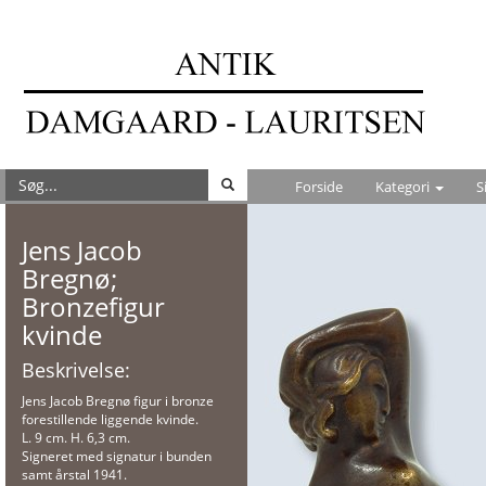
Forside
Kategori
S
Jens Jacob
Bregnø;
Bronzefigur
kvinde
Beskrivelse:
Jens Jacob Bregnø figur i bronze
forestillende liggende kvinde.
L. 9 cm. H. 6,3 cm.
Signeret med signatur i bunden
samt årstal 1941.