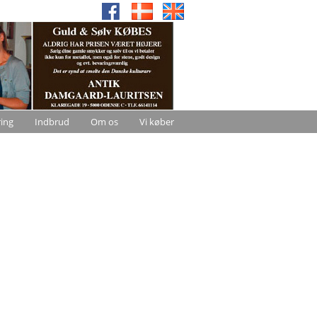
ring
Indbrud
Om os
Vi køber