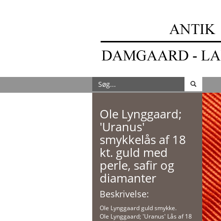
Ole Lynggaard;
'Uranus'
smykkelås af 18
kt. guld med
perle, safir og
diamanter
Beskrivelse:
Ole Lynggaard guld smykke.
Ole Lynggaard; 'Uranus' Lås af 18