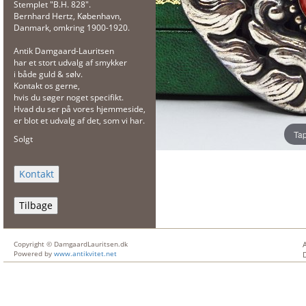
Stemplet "B.H. 828".
Bernhard Hertz, København,
Danmark, omkring 1900-1920.
Antik Damgaard-Lauritsen
har et stort udvalg af smykker
i både guld & sølv.
Kontakt os gerne,
hvis du søger noget specifikt.
Hvad du ser på vores hjemmeside,
er blot et udvalg af det, som vi har.
Tap
Solgt
Tilbage
Copyright © DamgaardLauritsen.dk
Powered by
www.antikvitet.net