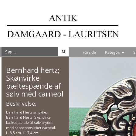
Forside
Kategori
S
Bernhard hertz;
Skønvirke
bæltespænde af
sølv med carneol
Beskrivelse:
Bernhard Hertz smykke.
Bernhard Hertz; Skønvirke
bæltespænde af sølv prydet
med cabochonslebet carneol.
L. 8,5 cm. H. 7,4 cm.