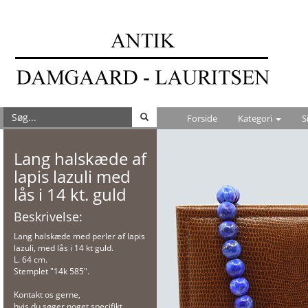
Forside
Kategori
S
Lang halskæde af
lapis lazuli med
lås i 14 kt. guld
Beskrivelse:
Lang halskæde med perler af lapis
lazuli, med lås i 14 kt guld.
L. 64 cm.
Stemplet "14k 585".
Kontakt os gerne,
hvis du søger noget specifikt.