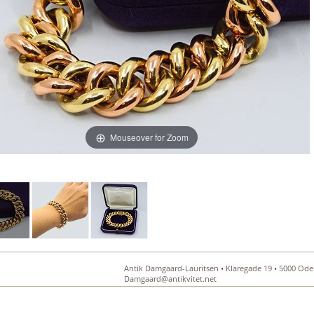
Mouseover for Zoom
Antik Damgaard-Lauritsen • Klaregade 19 • 5000 Oden
Damgaard@antikvitet.net