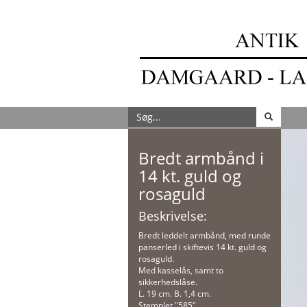
Bredt armbånd i
14 kt. guld og
rosaguld
Beskrivelse:
Bredt leddelt armbånd, med runde
panserled i skiftevis 14 kt. guld og
rosaguld.
Med kasselås, samt to
sikkerhedslåse.
L. 19 cm. B. 1,4 cm.
Stemplet "585".