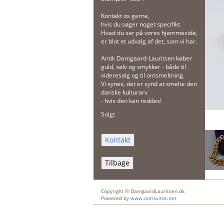
Kontakt os gerne,
hvis du søger noget specifikt.
Hvad du ser på vores hjemmeside,
er blot et udvalg af det, som vi har.
Antik Damgaard-Lauritsen køber
guld, sølv og smykker - både til
videresalg og til omsmeltning.
Vi synes, det er synd at smelte den
danske kulturarv
- hvis den kan reddes!
Solgt
Tilbage
Copyright © DamgaardLauritsen.dk
Powered by
www.antikvitet.net