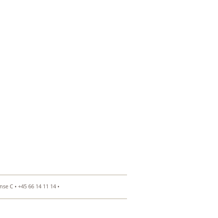
se C • +45 66 14 11 14 •