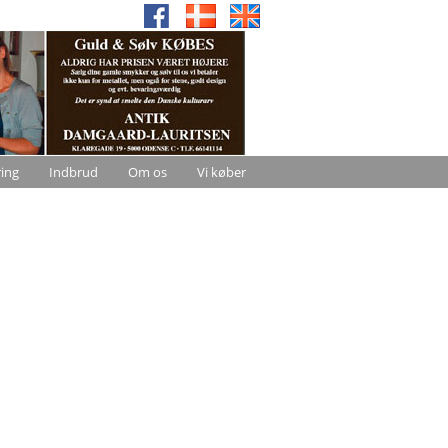
ring
Indbrud
Om os
Vi køber