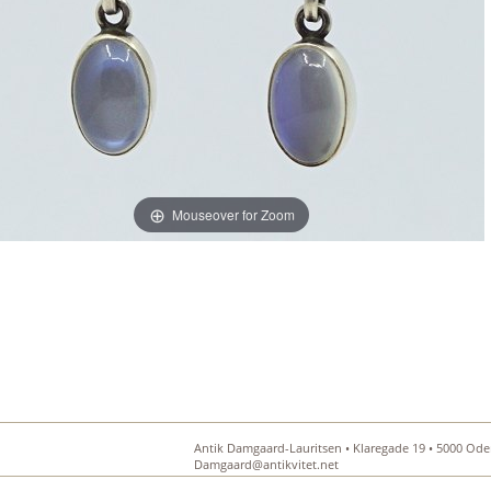
Mouseover for Zoom
Antik Damgaard-Lauritsen • Klaregade 19 • 5000 Oden
Damgaard@antikvitet.net