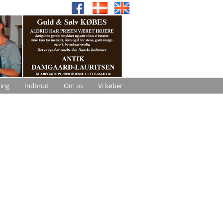
ring
Indbrud
Om os
Vi køber