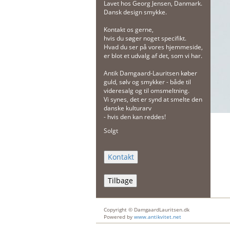
Lavet hos Georg Jensen, Danmark.
Dansk design smykke.
Kontakt os gerne,
hvis du søger noget specifikt.
Hvad du ser på vores hjemmeside,
er blot et udvalg af det, som vi har.
Antik Damgaard-Lauritsen køber
guld, sølv og smykker - både til
videresalg og til omsmeltning.
Vi synes, det er synd at smelte den
danske kulturarv
- hvis den kan reddes!
Solgt
Tilbage
Copyright © DamgaardLauritsen.dk
Powered by
www.antikvitet.net