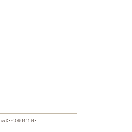
se C • +45 66 14 11 14 •