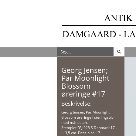
Georg Jensen;
Par Moonlight
Blossom
øreringe #17
Beskrivelse:
Georg Jensen; Par Moonlight
Blossom øreringe i sterlingsølv
med månesten.
Stemplet "GJ 925 S Denmark 17".
L. 3,5 cm. Dessin nr. 17.