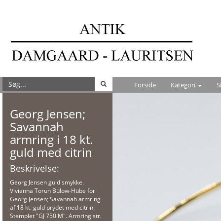
Forside
Kategori
S
Georg Jensen;
Savannah
armring i 18 kt.
guld med citrin
Beskrivelse:
Georg Jensen guld smykke.
Vivianna Torun Bülow-Hübe for
Georg Jensen; Savannah armring
af 18 kt. guld prydet med citrin.
Stemplet "GJ 750 M". Armring str.