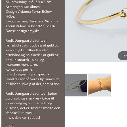
M. Indvendige mål 6 x 4,8 cm.
Armringen kan åbnes.
Design Vivianna Torun Bülow-
Hübe.
Georg Jensen, Danmark. Vivianna
Torun Bülow-Hübe 1927 - 2004.
Dansk design smykke.
Antik Damgaard-Lauritsen
har altid et stort udvalg af guld og
sølv smykker. Blandt andet
armbånd og halskæder af guld og
Tap
sølv i bismarck-, blok- og
murstensmønsteret.
Kontakt os gerne,
hvis du søger noget specifikt.
Hvad du ser på vores hjemmeside,
er blot et udvalg af det, som vi har.
Antik Damgaard-Lauritsen køber
guld, sølv og smykker - både til
videresalg og til omsmeltning.
Vi synes, det er synd at smelte den
danske kulturarv
- hvis den kan reddes!
Solgt